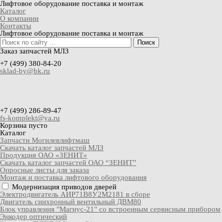
Лифтовое оборудование
поставка и монтаж
Каталог
О компании
Контакты
Лифтовое оборудование
поставка и монтаж
Поиск
Заказ запчастей МЛЗ
+7 (499) 380-84-20
sklad-by@bk.ru
+7 (499) 286-89-47
fs-komplekt@ya.ru
Корзина пусто
Каталог
Запчасти Могилевлифтмаш
Скачать каталог запчастей МЛЗ
Продукция ОАО «ЗЕНИТ»
Скачать каталог запчастей ОАО “ЗЕНИТ”
Опросные листы для заказа
Монтаж и поставка лифтового оборудования
Модернизация приводов дверей
Электродвигатель АИР71В8У2М2181 в сборе
Двигатель синхронный вентильный ДВМ80
Блок управления "Магнус-21" со встроенным сервисным прибором
Энкодер оптический